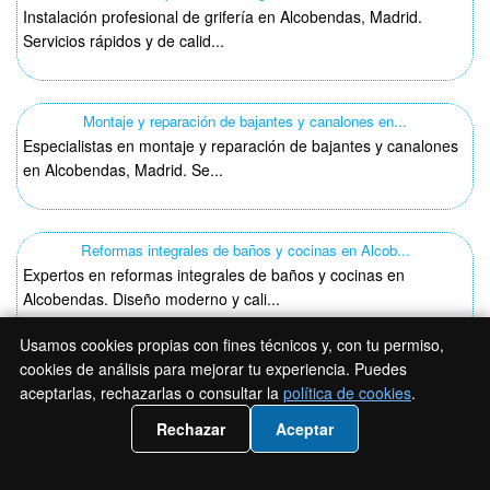
Instalación profesional de grifería en Alcobendas, Madrid.
Servicios rápidos y de calid...
Montaje y reparación de bajantes y canalones en...
Especialistas en montaje y reparación de bajantes y canalones
en Alcobendas, Madrid. Se...
Reformas integrales de baños y cocinas en Alcob...
Expertos en reformas integrales de baños y cocinas en
Alcobendas. Diseño moderno y cali...
Usamos cookies propias con fines técnicos y, con tu permiso,
cookies de análisis para mejorar tu experiencia. Puedes
Reparación de bote sifónico en Alcobendas en Ma...
aceptarlas, rechazarlas o consultar la
política de cookies
.
Reparación profesional de bote sifónico en Alcobendas, Madrid.
📲 Llámanos 919 93 35 41
Soluciones rápidas y efi...
Rechazar
Aceptar