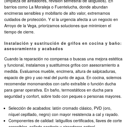
(limpieza de aireadores, revisión semestral de latiguillos). En
barrios como La Moraleja o Fuentelucha, donde abundan
encimeras sensibles y mobiliario de alto valor, extremamos
cuidados de protección. Y si la urgencia afecta a un negocio en
Arroyo de la Vega, priorizamos soluciones que minimicen el
tiempo de cierre.
Instalación y sustitución de grifos en cocina y baño:
asesoramiento y acabados
Cuando la reparación no compensa o buscas una mejora estética
y funcional, instalamos y sustituimos grifos con asesoramiento a
medida. Evaluamos mueble, encimera, altura de salpicaduras,
espacio de giro y uso real del punto de agua. En cocina, solemos
recomendar monomandos con caño extraíble o función ducha
para ganar operativa. En baño, termostáticos en ducha para
seguridad y confort, sobre todo con peques o personas mayores.
Selección de acabados: latón cromado clásico, PVD (oro,
níquel cepillado, negro) con mayor resistencia a cal y rayado.
Componentes de calidad: latiguillos certificados, llaves de corte
accesibles, sellado sanitario y aireadores antical.