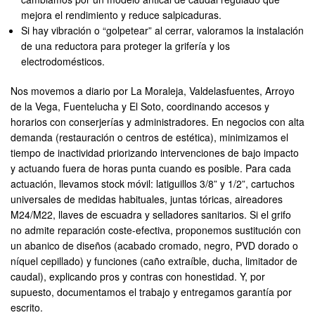
mejora el rendimiento y reduce salpicaduras.
Si hay vibración o “golpetear” al cerrar, valoramos la instalación
de una reductora para proteger la grifería y los
electrodomésticos.
Nos movemos a diario por La Moraleja, Valdelasfuentes, Arroyo
de la Vega, Fuentelucha y El Soto, coordinando accesos y
horarios con conserjerías y administradores. En negocios con alta
demanda (restauración o centros de estética), minimizamos el
tiempo de inactividad priorizando intervenciones de bajo impacto
y actuando fuera de horas punta cuando es posible. Para cada
actuación, llevamos stock móvil: latiguillos 3/8” y 1/2”, cartuchos
universales de medidas habituales, juntas tóricas, aireadores
M24/M22, llaves de escuadra y selladores sanitarios. Si el grifo
no admite reparación coste-efectiva, proponemos sustitución con
un abanico de diseños (acabado cromado, negro, PVD dorado o
níquel cepillado) y funciones (caño extraíble, ducha, limitador de
caudal), explicando pros y contras con honestidad. Y, por
supuesto, documentamos el trabajo y entregamos garantía por
escrito.