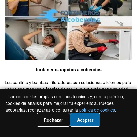
fontaneros rapidos alcobendas
Los sanitrits y bombas trituradoras son soluciones eficientes para
baños secundarios o locales donde la evacuación por gravedad
no es viable. Requieren mimo: si entran cuerpos extraños, se
Usamos cookies propias con fines técnicos y, con tu permiso,
atascan; si fallan juntas, aparecen fugas y malos olores. Nuestro
cookies de análisis para mejorar tu experiencia. Puedes
servicio combina diagnóstico minucioso y mantenimiento
aceptarlas, rechazarlas o consultar la
política de cookies
.
preventivo.
📲 Llámanos 919 93 35 41
Rechazar
Aceptar
En Alcobendas, donde muchos bajos comerciales han habilitado
aseos auxiliares, actuar rápido evita cierres innecesarios. Y, en