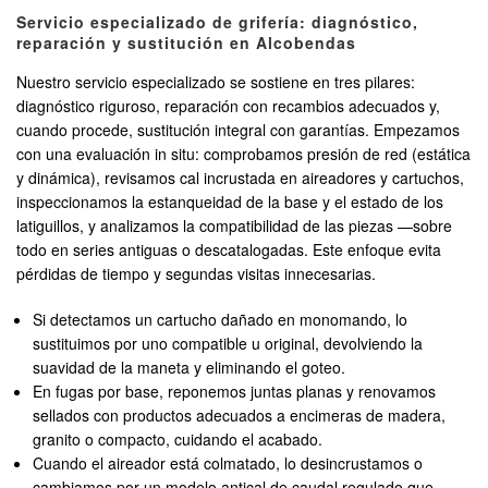
Servicio especializado de grifería: diagnóstico,
reparación y sustitución en Alcobendas
Nuestro servicio especializado se sostiene en tres pilares:
diagnóstico riguroso, reparación con recambios adecuados y,
cuando procede, sustitución integral con garantías. Empezamos
con una evaluación in situ: comprobamos presión de red (estática
y dinámica), revisamos cal incrustada en aireadores y cartuchos,
inspeccionamos la estanqueidad de la base y el estado de los
latiguillos, y analizamos la compatibilidad de las piezas —sobre
todo en series antiguas o descatalogadas. Este enfoque evita
pérdidas de tiempo y segundas visitas innecesarias.
Si detectamos un cartucho dañado en monomando, lo
sustituimos por uno compatible u original, devolviendo la
suavidad de la maneta y eliminando el goteo.
En fugas por base, reponemos juntas planas y renovamos
sellados con productos adecuados a encimeras de madera,
granito o compacto, cuidando el acabado.
Cuando el aireador está colmatado, lo desincrustamos o
cambiamos por un modelo antical de caudal regulado que