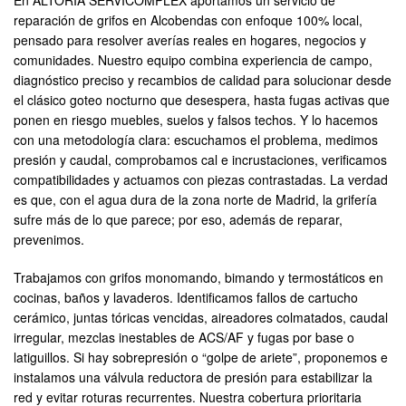
En ALTORIA SERVICOMPLEX aportamos un servicio de
reparación de grifos en Alcobendas con enfoque 100% local,
pensado para resolver averías reales en hogares, negocios y
comunidades. Nuestro equipo combina experiencia de campo,
diagnóstico preciso y recambios de calidad para solucionar desde
el clásico goteo nocturno que desespera, hasta fugas activas que
ponen en riesgo muebles, suelos y falsos techos. Y lo hacemos
con una metodología clara: escuchamos el problema, medimos
presión y caudal, comprobamos cal e incrustaciones, verificamos
compatibilidades y actuamos con piezas contrastadas. La verdad
es que, con el agua dura de la zona norte de Madrid, la grifería
sufre más de lo que parece; por eso, además de reparar,
prevenimos.
Trabajamos con grifos monomando, bimando y termostáticos en
cocinas, baños y lavaderos. Identificamos fallos de cartucho
cerámico, juntas tóricas vencidas, aireadores colmatados, caudal
irregular, mezclas inestables de ACS/AF y fugas por base o
latiguillos. Si hay sobrepresión o “golpe de ariete”, proponemos e
instalamos una válvula reductora de presión para estabilizar la
red y evitar roturas recurrentes. Nuestra cobertura prioritaria