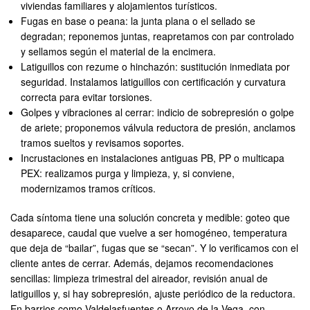
viviendas familiares y alojamientos turísticos.
Fugas en base o peana: la junta plana o el sellado se
degradan; reponemos juntas, reapretamos con par controlado
y sellamos según el material de la encimera.
Latiguillos con rezume o hinchazón: sustitución inmediata por
seguridad. Instalamos latiguillos con certificación y curvatura
correcta para evitar torsiones.
Golpes y vibraciones al cerrar: indicio de sobrepresión o golpe
de ariete; proponemos válvula reductora de presión, anclamos
tramos sueltos y revisamos soportes.
Incrustaciones en instalaciones antiguas PB, PP o multicapa
PEX: realizamos purga y limpieza, y, si conviene,
modernizamos tramos críticos.
Cada síntoma tiene una solución concreta y medible: goteo que
desaparece, caudal que vuelve a ser homogéneo, temperatura
que deja de “bailar”, fugas que se “secan”. Y lo verificamos con el
cliente antes de cerrar. Además, dejamos recomendaciones
sencillas: limpieza trimestral del aireador, revisión anual de
latiguillos y, si hay sobrepresión, ajuste periódico de la reductora.
En barrios como Valdelasfuentes o Arroyo de la Vega, con